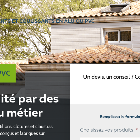
NTS ET COULISSANTS EN ALU OU PVC
 PVC
Un devis, un conseil ? Co
ité par des
u métier
Remplissez le formula
tillons, clôtures et claustras.
Choisissez vos produits
*
conçus et fabriqués sur