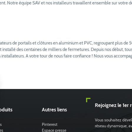
ent. Notre équipe SAV et nos installeurs travaillent ensemble sur votre
teurs de portails et clôtures en aluminium et PVC, regroupant plus de 5
nstallé des centaines de milliers de fermetures. Depuis nos début, tous le
 installateurs. A votre tour de nous faire confiance ! Nous vous accompagn
Rejoignez le 1er 
oduits
Autres liens
Vous souhaitez dévelop
s
Pinterest
réseau dynamique, avec
es
Espace presse