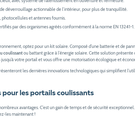
cieux, avec système de ralentissement en ouverture et fermeture.
e déverrouillage actionnable de l’intérieur, pour plus de tranquillité.
 photocellules et antennes fournis.
ertifiés par des organismes agréés conformément à la norme EN 13241-1.
vironnement, optez pour un kit solaire. Composé d’une batterie et de pan
lu coulissant
ou battant grâce à l’énergie solaire. Cette solution présente 
 jusqu’à votre portail et vous offre une motorisation écologique et écon
ésenteront les dernières innovations technologiques qui simplifient l’utili
pour les portails coulissants
nombreux avantages. C’est un gain de temps et de sécurité exceptionn
rez-les maintenant !