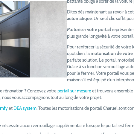
battante oblige à sortir de la voiture
Dites dès maintenant au revoir à ce
automatique
. Un seul clic suffit pou
Motoriser votre portail
représente u
plus grande longévité à votre portail
Pour renforcer la sécurité de votre
quotidien, la
motorisation de votre 
parfaite solution. Le portail motori
Grâce à sa fonction verrouillage aut
pour le fermer. Votre portail vous pe
maison s’il est équipé d’un interpho
de rénovation ? Concevez votre
portail sur mesure
et trouvons ensemble l
s
, nous vous accompagnons tout au long de votre projet.
omfy
et
DEA system
. Toutes les motorisations de portail Charuel sont 
nécessite aucun verrouillage supplémentaire lorsque le portail est ferm