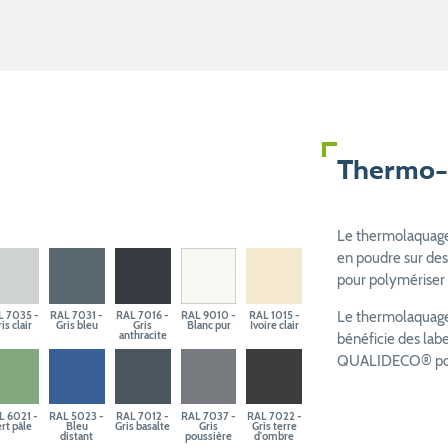
Thermo-
Le thermolaquage 
en poudre sur des
pour polymériser e
Le thermolaquage 
L 7035 -
RAL 7031 -
RAL 7016 -
RAL 9010 -
RAL 1015 -
is clair
Gris bleu
Gris
Blanc pur
Ivoire clair
anthracite
bénéficie des la
QUALIDECO® pour 
L 6021 -
RAL 5023 -
RAL 7012 -
RAL 7037 -
RAL 7022 -
rt pâle
Bleu
Gris basalte
Gris
Gris terre
distant
poussière
d'ombre