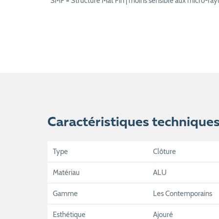
*SMF = Structuré Mat Fin | moins sensible aux micro-ray
Caractéristiques technique
Type
Clôture
Matériau
ALU
Gamme
Les Contemporains
Esthétique
Ajouré