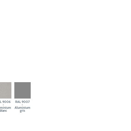
L 9006
RAL 9007
-
-
uminium
Aluminium
blanc
gris