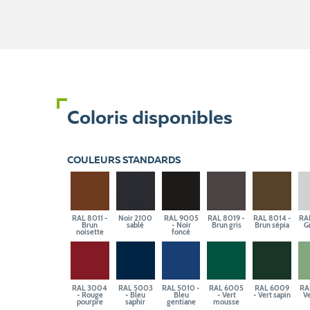
Coloris disponibles
COULEURS STANDARDS
RAL 8011 -
Noir 2100
RAL 9005
RAL 8019 -
RAL 8014 -
RA
Brun
sablé
- Noir
Brun gris
Brun sépia
Gr
noisette
foncé
RAL 3004
RAL 5003
RAL 5010 -
RAL 6005
RAL 6009
RA
- Rouge
- Bleu
Bleu
- Vert
- Vert sapin
Ve
pourpre
saphir
gentiane
mousse