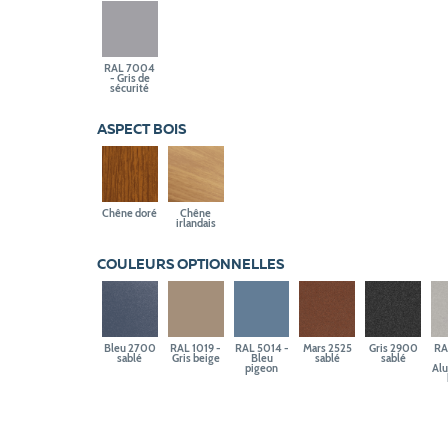
RAL 7004
- Gris de
sécurité
ASPECT BOIS
Chêne doré
Chêne
irlandais
COULEURS OPTIONNELLES
Bleu 2700
RAL 1019 -
RAL 5014 -
Mars 2525
Gris 2900
RA
sablé
Gris beige
Bleu
sablé
sablé
pigeon
Al