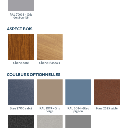
RAL 7004 - Gris
de sécurité
ASPECT BOIS
Chêne doré
Chêne irlandais
COULEURS OPTIONNELLES
Bleu 2700 sablé
RAL 1019 - Gris
RAL 5014 -Bleu
Mars 2525 sablé
beige
pigeon