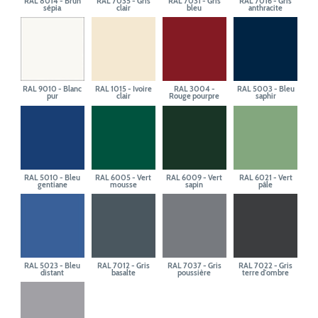
RAL 8014 - Brun
RAL 7035 - Gris
RAL 7031 - Gris
RAL 7016 - Gris
sépia
clair
bleu
anthracite
RAL 9010 - Blanc
RAL 1015 - Ivoire
RAL 3004 -
RAL 5003 - Bleu
pur
clair
Rouge pourpre
saphir
RAL 5010 - Bleu
RAL 6005 - Vert
RAL 6009 - Vert
RAL 6021 - Vert
gentiane
mousse
sapin
pâle
RAL 5023 - Bleu
RAL 7012 - Gris
RAL 7037 - Gris
RAL 7022 - Gris
distant
basalte
poussière
terre d'ombre