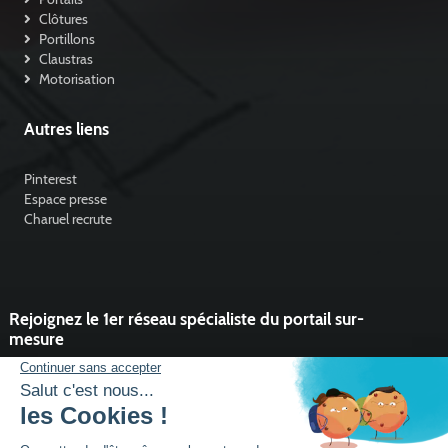
Clôtures
Portillons
Claustras
Motorisation
Autres liens
Pinterest
Espace presse
Charuel recrute
Rejoignez le 1er réseau spécialiste du portail sur-
mesure
Vous souhaitez développer l'activité portail de votre entreprise ?
Rejoindre un réseau dynamique, avec un service et des outils qui
font la différence ?