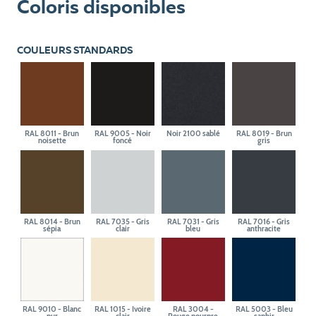
Coloris disponibles
COULEURS STANDARDS
RAL 8011 - Brun
RAL 9005 - Noir
Noir 2100 sablé
RAL 8019 - Brun
noisette
foncé
gris
RAL 8014 - Brun
RAL 7035 - Gris
RAL 7031 - Gris
RAL 7016 - Gris
sépia
clair
bleu
anthracite
RAL 9010 - Blanc
RAL 1015 - Ivoire
RAL 3004 -
RAL 5003 - Bleu