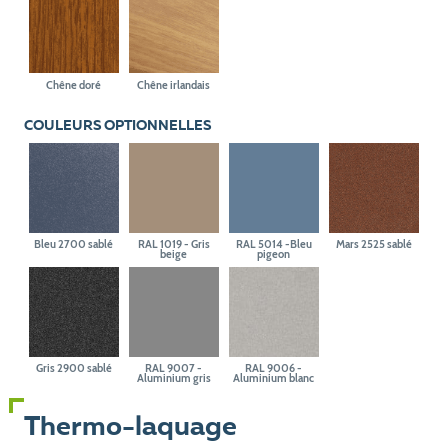
Chêne doré
Chêne irlandais
COULEURS OPTIONNELLES
Bleu 2700 sablé
RAL 1019 - Gris
RAL 5014 -Bleu
Mars 2525 sablé
beige
pigeon
Gris 2900 sablé
RAL 9007 -
RAL 9006 -
Aluminium gris
Aluminium blanc
Thermo-laquage