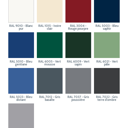
RAL 9010 - Blanc
RAL 1015 - Ivoire
RAL 3004 -
RAL 5003 - Bleu
pur
clair
Rouge pourpre
saphir
RAL 5010 - Bleu
RAL 6005 - Vert
RAL 6009 - Vert
RAL 6021 - Vert
gentiane
mousse
sapin
pâle
RAL 5023 - Bleu
RAL 7012 - Gris
RAL 7037 - Gris
RAL 7022 - Gris
distant
basalte
poussière
terre d'ombre