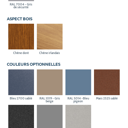
RAL 7004 - Gris
de sécurité
ASPECT BOIS
Chêne doré
Chêne irlandais
COULEURS OPTIONNELLES
Bleu 2700 sablé
RAL 1019 - Gris
RAL 5014 -Bleu
Mars 2525 sablé
beige
pigeon