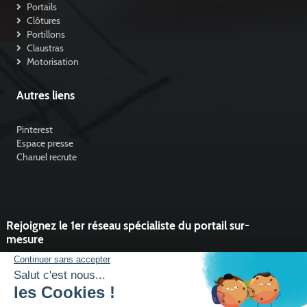
Portails
Clôtures
Portillons
Claustras
Motorisation
Autres liens
Pinterest
Espace presse
Charuel recrute
Rejoignez le 1er réseau spécialiste du portail sur-
mesure
Vous souhaitez développer l'activité portail de votre entreprise ?
Rejoindre un réseau dynamique, avec un service et des outils qui
font la différence ?