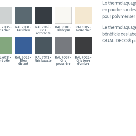
Le thermolaquage 
en poudre sur des
pour polymériser e
Le thermolaquage 
L 7035 -
RAL 7031 -
RAL 7016 -
RAL 9010 -
RAL 1015 -
is clair
Gris bleu
Gris
Blanc pur
Ivoire clair
anthracite
bénéficie des la
QUALIDECO® pour 
L 6021 -
RAL 5023 -
RAL 7012 -
RAL 7037 -
RAL 7022 -
rt pâle
Bleu
Gris basalte
Gris
Gris terre
distant
poussière
d'ombre