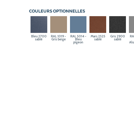
COULEURS OPTIONNELLES
Bleu 2700
RAL 1019 -
RAL 5014 -
Mars 2525
Gris 2900
RA
sablé
Gris beige
Bleu
sablé
sablé
pigeon
Al