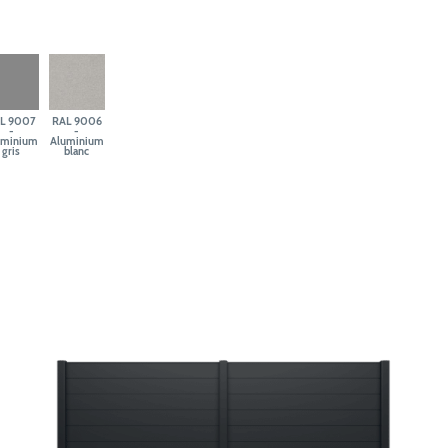
L 9007
RAL 9006
-
-
uminium
Aluminium
gris
blanc