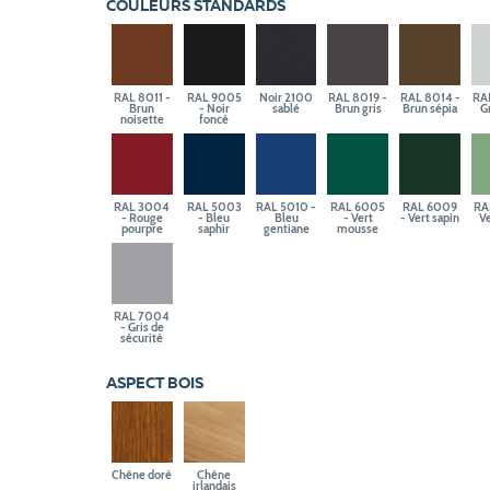
COULEURS STANDARDS
RAL 8011 -
RAL 9005
Noir 2100
RAL 8019 -
RAL 8014 -
RA
Brun
- Noir
sablé
Brun gris
Brun sépia
Gr
noisette
foncé
RAL 3004
RAL 5003
RAL 5010 -
RAL 6005
RAL 6009
RA
- Rouge
- Bleu
Bleu
- Vert
- Vert sapin
Ve
pourpre
saphir
gentiane
mousse
RAL 7004
- Gris de
sécurité
ASPECT BOIS
Chêne doré
Chêne
irlandais