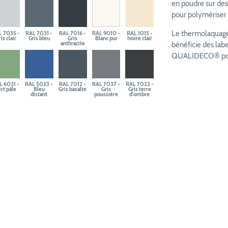
en poudre sur des
pour polymériser e
Le thermolaquage 
L 7035 -
RAL 7031 -
RAL 7016 -
RAL 9010 -
RAL 1015 -
is clair
Gris bleu
Gris
Blanc pur
Ivoire clair
anthracite
bénéficie des la
QUALIDECO® pour 
L 6021 -
RAL 5023 -
RAL 7012 -
RAL 7037 -
RAL 7022 -
rt pâle
Bleu
Gris basalte
Gris
Gris terre
distant
poussière
d'ombre