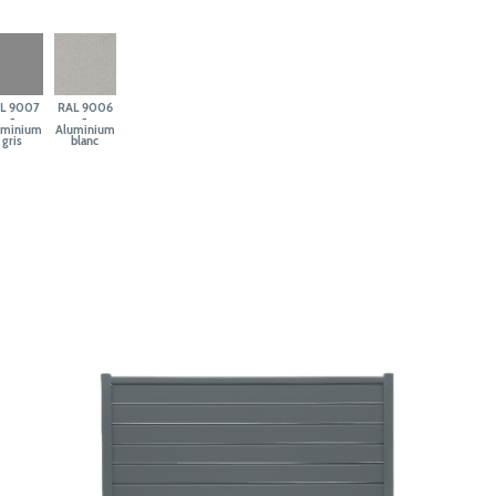
L 9007
RAL 9006
-
-
uminium
Aluminium
gris
blanc