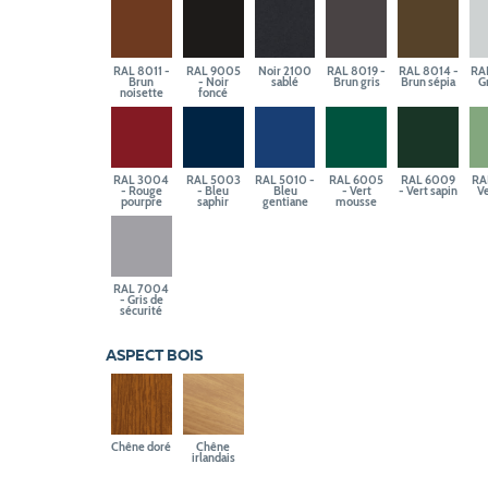
RAL 8011 -
RAL 9005
Noir 2100
RAL 8019 -
RAL 8014 -
RA
Brun
- Noir
sablé
Brun gris
Brun sépia
Gr
noisette
foncé
RAL 3004
RAL 5003
RAL 5010 -
RAL 6005
RAL 6009
RA
- Rouge
- Bleu
Bleu
- Vert
- Vert sapin
Ve
pourpre
saphir
gentiane
mousse
RAL 7004
- Gris de
sécurité
ASPECT BOIS
Chêne doré
Chêne
irlandais