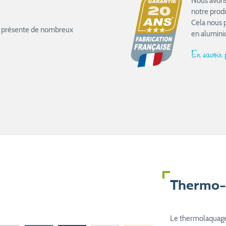
Nous avons 
notre prod
Cela nous 
ail présente de nombreux
en alumini
En savoir
Thermo-
Le thermolaquage 