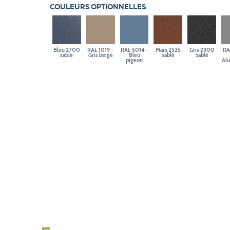
COULEURS OPTIONNELLES
Bleu 2700
RAL 1019 -
RAL 5014 -
Mars 2525
Gris 2900
RA
sablé
Gris beige
Bleu
sablé
sablé
pigeon
Al