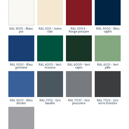
RAL 9010 - Blanc
RAL 1015 - Ivoire
RAL 3004 -
RAL 5003 - Bleu
pur
clair
Rouge pourpre
saphir
RAL 5010 - Bleu
RAL 6005 - Vert
RAL 6009 - Vert
RAL 6021 - Vert
gentiane
mousse
sapin
pâle
RAL 5023 - Bleu
RAL 7012 - Gris
RAL 7037 - Gris
RAL 7022 - Gris
distant
basalte
poussière
terre d'ombre