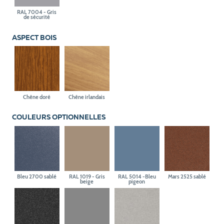
RAL 7004 - Gris
de sécurité
ASPECT BOIS
Chêne doré
Chêne irlandais
COULEURS OPTIONNELLES
Bleu 2700 sablé
RAL 1019 - Gris
RAL 5014 -Bleu
Mars 2525 sablé
beige
pigeon