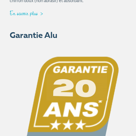
chiffon doux (non abrasif) et absorbant.
En savoir plus
Garantie Alu