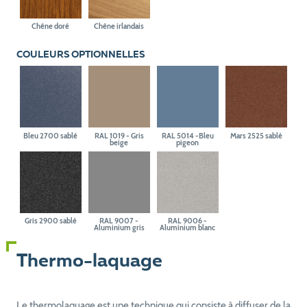
Chêne doré
Chêne irlandais
COULEURS OPTIONNELLES
Bleu 2700 sablé
RAL 1019 - Gris
RAL 5014 -Bleu
Mars 2525 sablé
beige
pigeon
Gris 2900 sablé
RAL 9007 -
RAL 9006 -
Aluminium gris
Aluminium blanc
Thermo-laquage
Le thermolaquage est une technique qui consiste à diffuser de la