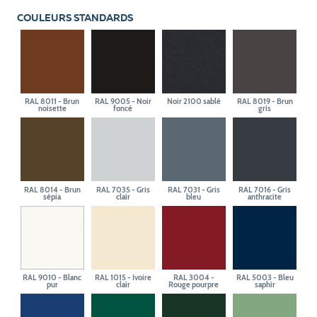
COULEURS STANDARDS
RAL 8011 - Brun
RAL 9005 - Noir
Noir 2100 sablé
RAL 8019 - Brun
noisette
foncé
gris
RAL 8014 - Brun
RAL 7035 - Gris
RAL 7031 - Gris
RAL 7016 - Gris
sépia
clair
bleu
anthracite
RAL 9010 - Blanc
RAL 1015 - Ivoire
RAL 3004 -
RAL 5003 - Bleu
pur
clair
Rouge pourpre
saphir