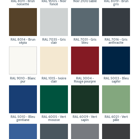
RAL 8011 - Brun
RAL 9005 - Noir
Noir 2100 sablé
RAL 8019 - Brun
noisette
foncé
gris
RAL 8014 - Brun
RAL 7035 - Gris
RAL 7031 - Gris
RAL 7016 - Gris
sépia
clair
bleu
anthracite
RAL 9010 - Blanc
RAL 1015 - Ivoire
RAL 3004 -
RAL 5003 - Bleu
pur
clair
Rouge pourpre
saphir
RAL 5010 - Bleu
RAL 6005 - Vert
RAL 6009 - Vert
RAL 6021 - Vert
gentiane
mousse
sapin
pâle