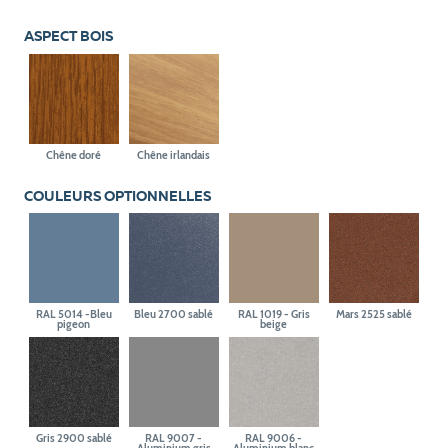
ASPECT BOIS
Chêne doré
Chêne irlandais
COULEURS OPTIONNELLES
RAL 5014 -Bleu
Bleu 2700 sablé
RAL 1019 - Gris
Mars 2525 sablé
pigeon
beige
Gris 2900 sablé
RAL 9007 -
RAL 9006 -