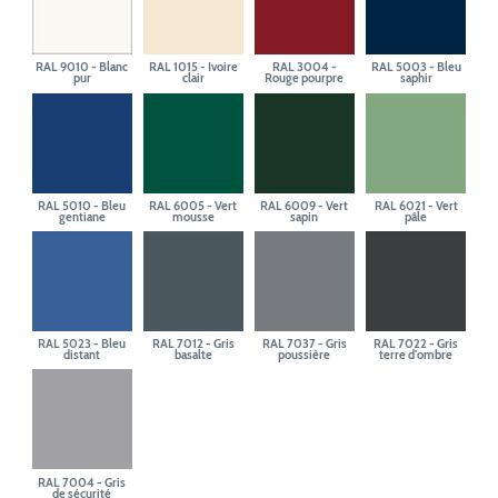
RAL 9010 - Blanc
RAL 1015 - Ivoire
RAL 3004 -
RAL 5003 - Bleu
pur
clair
Rouge pourpre
saphir
RAL 5010 - Bleu
RAL 6005 - Vert
RAL 6009 - Vert
RAL 6021 - Vert
gentiane
mousse
sapin
pâle
RAL 5023 - Bleu
RAL 7012 - Gris
RAL 7037 - Gris
RAL 7022 - Gris
distant
basalte
poussière
terre d'ombre
RAL 7004 - Gris
de sécurité