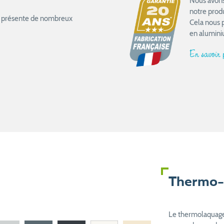
Nous avons 
notre prod
ail présente de nombreux
Cela nous 
en alumini
En savoir
Thermo-
Le thermolaquage 