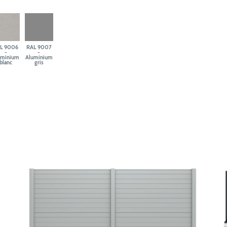
L 9006
RAL 9007
-
-
uminium
Aluminium
blanc
gris