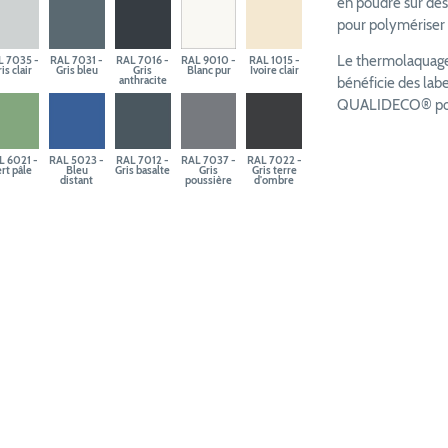
en poudre sur des
pour polymériser e
Le thermolaquage 
L 7035 -
RAL 7031 -
RAL 7016 -
RAL 9010 -
RAL 1015 -
is clair
Gris bleu
Gris
Blanc pur
Ivoire clair
anthracite
bénéficie des la
QUALIDECO® pour 
L 6021 -
RAL 5023 -
RAL 7012 -
RAL 7037 -
RAL 7022 -
rt pâle
Bleu
Gris basalte
Gris
Gris terre
distant
poussière
d'ombre