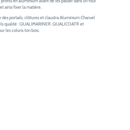
 profils en aluminium avant de les passer dans un four
t ainsi fixer la matière.
des portails, clôtures et claustra Aluminium Charuel
bels qualité : QUALIMARINE®, QUALICOAT® et
les coloris ton bois.