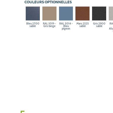
COULEURS OPTIONNELLES
Bleu 2700
RAL 1019 -
RAL 5014 -
Mars 2525
Gris 2900
RA
sablé
Gris beige
Bleu
sablé
sablé
pigeon
Al