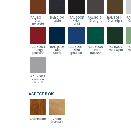
RAL 8011 -
Noir 2100
RAL 9005
RAL 8019 -
RAL 8014 -
RA
Brun
sablé
- Noir
Brun gris
Brun sépia
Gr
noisette
foncé
RAL 3004
RAL 5003
RAL 5010 -
RAL 6005
RAL 6009
RA
- Rouge
- Bleu
Bleu
- Vert
- Vert sapin
Ve
pourpre
saphir
gentiane
mousse
RAL 7004
- Gris de
sécurité
ASPECT BOIS
Chêne doré
Chêne
irlandais