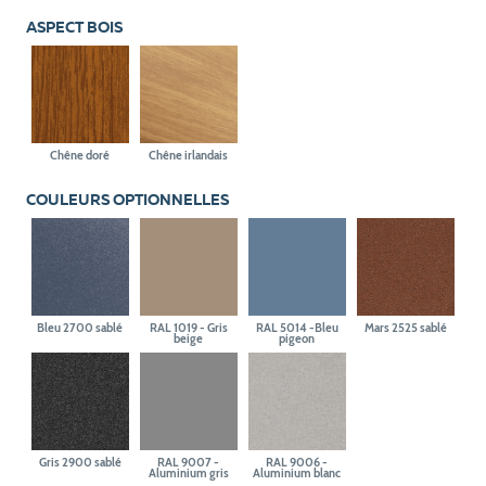
ASPECT BOIS
Chêne doré
Chêne irlandais
COULEURS OPTIONNELLES
Bleu 2700 sablé
RAL 1019 - Gris
RAL 5014 -Bleu
Mars 2525 sablé
beige
pigeon
Gris 2900 sablé
RAL 9007 -
RAL 9006 -
Aluminium gris
Aluminium blanc