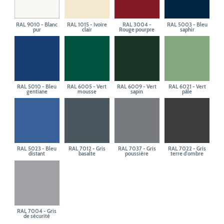
RAL 9010 - Blanc
RAL 1015 - Ivoire
RAL 3004 -
RAL 5003 - Bleu
pur
clair
Rouge pourpre
saphir
RAL 5010 - Bleu
RAL 6005 - Vert
RAL 6009 - Vert
RAL 6021 - Vert
gentiane
mousse
sapin
pâle
RAL 5023 - Bleu
RAL 7012 - Gris
RAL 7037 - Gris
RAL 7022 - Gris
distant
basalte
poussière
terre d'ombre
RAL 7004 - Gris
de sécurité