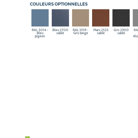
COULEURS OPTIONNELLES
RAL 5014 -
Bleu 2700
RAL 1019 -
Mars 2525
Gris 2900
RA
Bleu
sablé
Gris beige
sablé
sablé
pigeon
Al