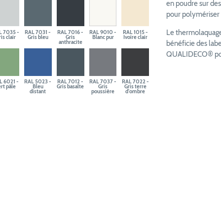
en poudre sur des
pour polymériser e
Le thermolaquage 
L 7035 -
RAL 7031 -
RAL 7016 -
RAL 9010 -
RAL 1015 -
is clair
Gris bleu
Gris
Blanc pur
Ivoire clair
anthracite
bénéficie des la
QUALIDECO® pour 
L 6021 -
RAL 5023 -
RAL 7012 -
RAL 7037 -
RAL 7022 -
rt pâle
Bleu
Gris basalte
Gris
Gris terre
distant
poussière
d'ombre