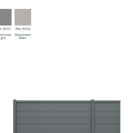
L 9007
RAL 9006
-
-
uminium
Aluminium
gris
blanc