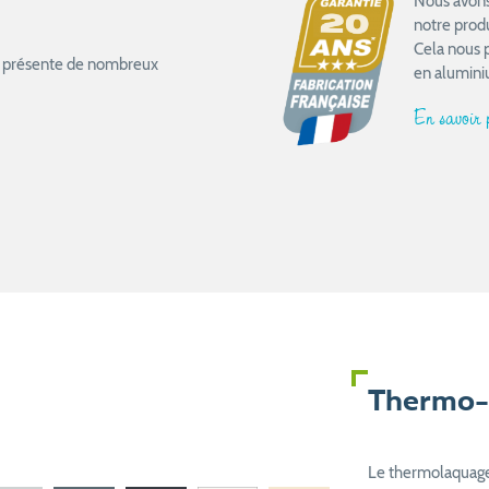
Nous avons 
notre prod
Cela nous 
ail présente de nombreux
en alumini
En savoir
Thermo-
Le thermolaquage 