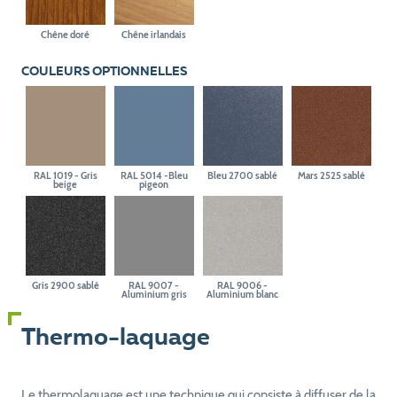
Chêne doré
Chêne irlandais
COULEURS OPTIONNELLES
RAL 1019 - Gris
RAL 5014 -Bleu
Bleu 2700 sablé
Mars 2525 sablé
beige
pigeon
Gris 2900 sablé
RAL 9007 -
RAL 9006 -
Aluminium gris
Aluminium blanc
Thermo-laquage
Le thermolaquage est une technique qui consiste à diffuser de la