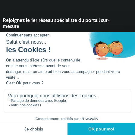
Rejoignez le 1er réseau spécialiste du portail sur-
mesure
Vous souhaitez développer l'activité portail de votre entreprise ?
Rejoindre un réseau dynamique, avec un service et des outils qui
font la différence ?
DEVENIR PARTENAIRE
Mentions légales
Plan de site
Siège social :
Parc activités la Niel BP 21
56920
NOYAL-PONTIVY - FRANCE
Tél.: +33 (0)2 97 25
95 60
© 2026 - conçu par
Lamour du Web