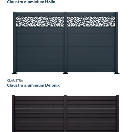
Claustra aluminium Holia
CLAUSTRA
Claustra aluminium Délonix