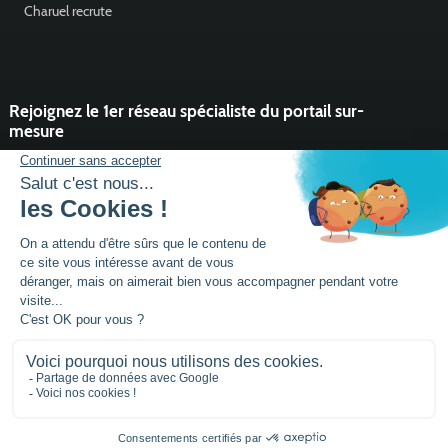
Charuel recrute
Rejoignez le 1er réseau spécialiste du portail sur-
mesure
Vous souhaitez développer l'activité portail de votre entreprise ?
Rejoindre un réseau dynamique, avec un service et des outils qui
font la différence ?
DEVENIR PARTENAIRE
Mentions légales
Plan de site
Siège social :
Parc activités la Niel BP 21
56920
NOYAL-PONTIVY - FRANCE
Tél.: +33 (0)2 97 25