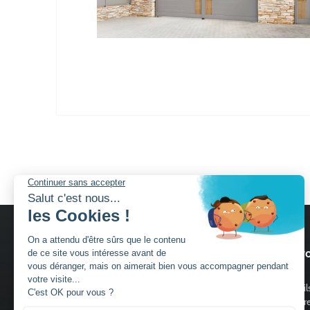
Nos services
Nos pro
Découvrir Charuel
Portail
Guide de choix portails
Clôtur