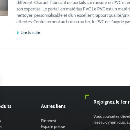
diffèrent. Charuel, fabricant de portails sur mesure en PVC et
son expertise. Le portail en matériau PVC Le PVC est un matériau 
nettoyer, personnalisable et d’un excellent rapport qualité/pri
attentes. Contrairement au bois ou au fer, le PVC ne s’oxyde pas
Lire la suite
Rejoignez le 1er 
duits
Autres liens
Vous souhaitez dévelo
s
Pinterest
réseau dynamique, avec
es
Espace presse