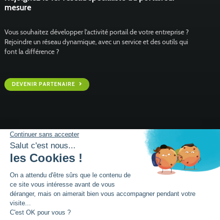
mesure
Vous souhaitez développer l'activité portail de votre entreprise ?
Rejoindre un réseau dynamique, avec un service et des outils qui
font la différence ?
DEVENIR PARTENAIRE
Mentions légales
Plan de site
Siège social :
Parc activités la Niel BP 21
56920
NOYAL-PONTIVY - FRANCE
Tél.: +33 (0)2 97 25
95 60
© 2026 - conçu par
Lamour du Web