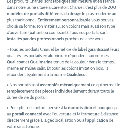
Les produits Charuel sont
fabriqués sur-mesure et en France
dans notre usine située à Carentoir. Charuel, c’est plus de
200
modèles
de portails différent
s, du design le plus moderne au
plus traditionnel.
Entièrement personnalisable
vous pouvez
choisir sa forme, son matériau, son coloris mais aussi son type
d’ouverture (battant ou coulissant). Tous nos portails sont
installés par des professionnels
proches de chez vous.
> Tous les produits Charuel bénéficie de
label garantissant
leurs
qualités, les portails en aluminium répondent aux normes
Qualicoat
et
Qualimarine
tenue de la couleur dans le temps,
même en milieu salin. Et pour les coloris imitation bois, ils
répondent également à la norme
Qualideco.
> Nos portails sont
assemblés mécaniquement
ce qui permet le
remplacement des pièces individuellement
durant toute la
durée de vie du portail.
> Pour plus de confort, pensez à la
motorisation
et pourquoi pas
au
portail connecté
avec l’ouverture et la fermeture à distance
directement grâce à la
géolocalisation ou à l’application
de
votre smartphone.