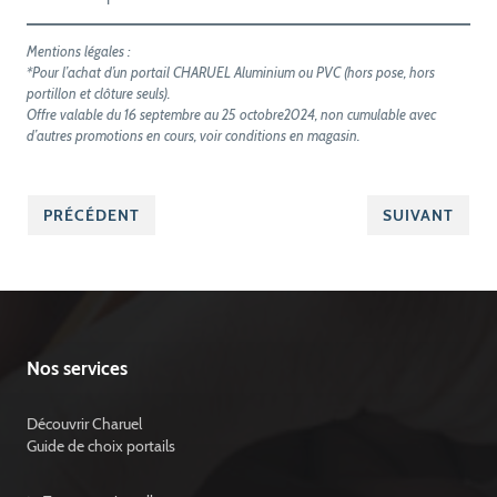
Mentions légales :
*Pour l’achat d’un portail CHARUEL Aluminium ou PVC (hors pose, hors
portillon et clôture seuls).
Offre valable du 16 septembre au 25 octobre2024, non cumulable avec
d’autres promotions en cours, voir conditions en magasin.
PRÉCÉDENT
SUIVANT
Nos services
Découvrir Charuel
Guide de choix portails