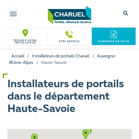
TOGGLE NAVIGATION
TROUVER VOTRE
ÊTRE RAPPELÉ
DEMANDER UN DEVIS
INSTALLATEUR
Accueil
/
Installateurs de portails Charuel
/
Auvergne-
Rhône-Alpes
/
Haute-Savoie
Installateurs de portails
dans le département
Haute-Savoie