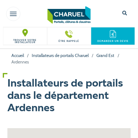
TOGGLE NAVIGATION
TROUVER VOTRE
ÊTRE RAPPELÉ
DEMANDER UN DEVIS
INSTALLATEUR
Accueil
/
Installateurs de portails Charuel
/
Grand Est
/
Ardennes
Installateurs de portails
dans le département
Ardennes