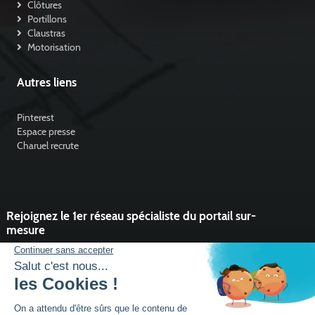
Clôtures
Portillons
Claustras
Motorisation
Autres liens
Pinterest
Espace presse
Charuel recrute
Rejoignez le 1er réseau spécialiste du portail sur-
mesure
Vous souhaitez développer l'activité portail de votre entreprise ?
Rejoindre un réseau dynamique, avec un service et des outils qui
font la différence ?