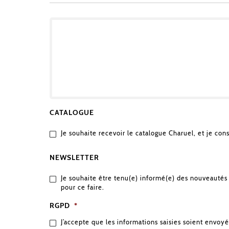
OBJET
DE
VOTRE
DEMANDE
CATALOGUE
Je souhaite recevoir le catalogue Charuel, et je con
NEWSLETTER
Je souhaite être tenu(e) informé(e) des nouveautés 
pour ce faire.
RGPD
*
J’accepte que les informations saisies soient envoyé