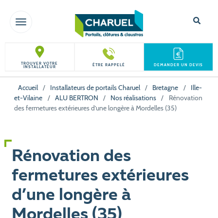
TOGGLE NAVIGATION
TROUVER VOTRE
ÊTRE RAPPELÉ
DEMANDER UN DEVIS
INSTALLATEUR
Accueil
/
Installateurs de portails Charuel
/
Bretagne
/
Ille-
et-Vilaine
/
ALU BERTRON
/
Nos réalisations
/
Rénovation
des fermetures extérieures d’une longère à Mordelles (35)
Rénovation des
fermetures extérieures
d’une longère à
Mordelles (35)