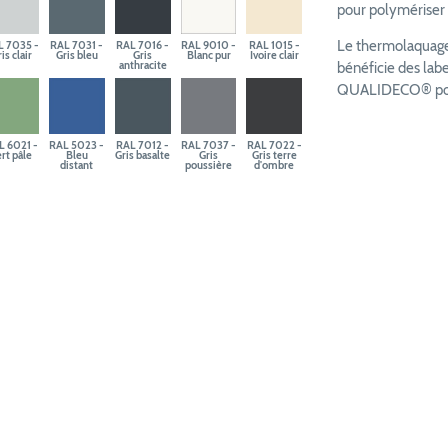
pour polymériser e
Le thermolaquage 
L 7035 -
RAL 7031 -
RAL 7016 -
RAL 9010 -
RAL 1015 -
is clair
Gris bleu
Gris
Blanc pur
Ivoire clair
anthracite
bénéficie des la
QUALIDECO® pour 
L 6021 -
RAL 5023 -
RAL 7012 -
RAL 7037 -
RAL 7022 -
rt pâle
Bleu
Gris basalte
Gris
Gris terre
distant
poussière
d'ombre