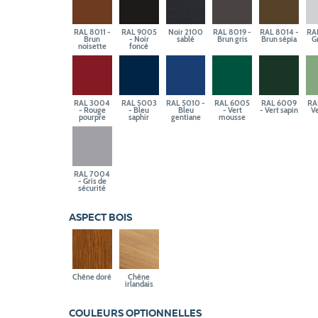
RAL 8011 -
RAL 9005
Noir 2100
RAL 8019 -
RAL 8014 -
RA
Brun
- Noir
sablé
Brun gris
Brun sépia
Gr
noisette
foncé
RAL 3004
RAL 5003
RAL 5010 -
RAL 6005
RAL 6009
RA
- Rouge
- Bleu
Bleu
- Vert
- Vert sapin
Ve
pourpre
saphir
gentiane
mousse
RAL 7004
- Gris de
sécurité
ASPECT BOIS
Chêne doré
Chêne
irlandais
COULEURS OPTIONNELLES