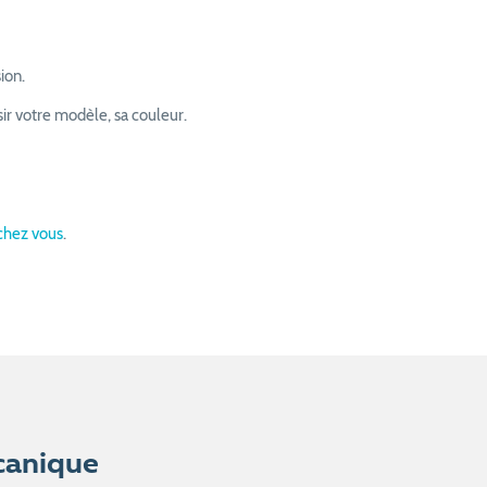
ion.
isir votre modèle, sa couleur.
 chez vous
.
canique