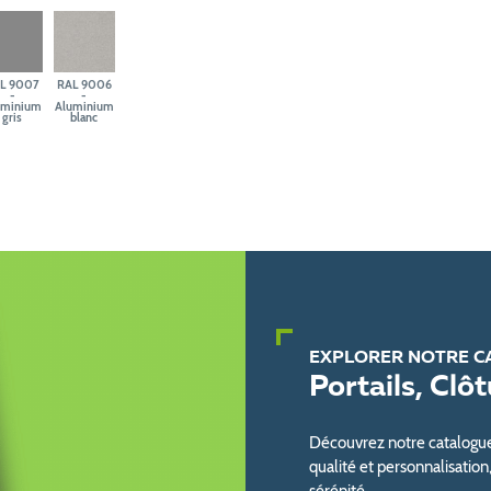
L 9007
RAL 9006
-
-
uminium
Aluminium
gris
blanc
EXPLORER NOTRE C
Portails, Clô
Découvrez notre catalogue d
qualité et personnalisation
sérénité.