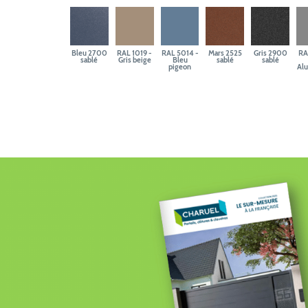
Bleu 2700
RAL 1019 -
RAL 5014 -
Mars 2525
Gris 2900
RA
sablé
Gris beige
Bleu
sablé
sablé
pigeon
Al