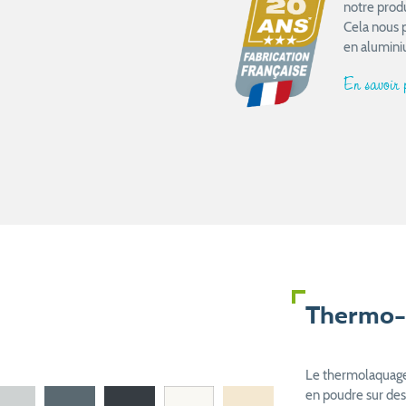
notre prod
Cela nous 
en alumini
En savoir
Thermo-
Le thermolaquage 
en poudre sur des