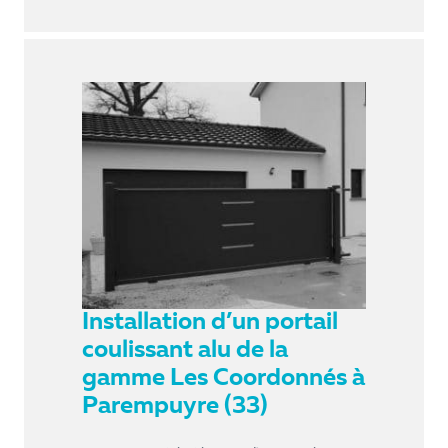
Installation d’un portail
coulissant alu de la
gamme Les Coordonnés à
Parempuyre (33)