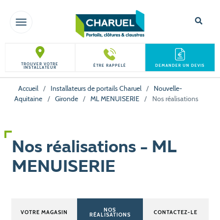
TOGGLE NAVIGATION
TROUVER VOTRE
ÊTRE RAPPELÉ
DEMANDER UN DEVIS
INSTALLATEUR
Accueil
/
Installateurs de portails Charuel
/
Nouvelle-
Aquitaine
/
Gironde
/
ML MENUISERIE
/
Nos réalisations
Nos réalisations - ML
MENUISERIE
NOS
VOTRE MAGASIN
CONTACTEZ-LE
RÉALISATIONS