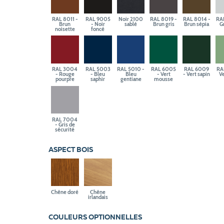
RAL 8011 -
RAL 9005
Noir 2100
RAL 8019 -
RAL 8014 -
RA
Brun
- Noir
sablé
Brun gris
Brun sépia
Gr
noisette
foncé
RAL 3004
RAL 5003
RAL 5010 -
RAL 6005
RAL 6009
RA
- Rouge
- Bleu
Bleu
- Vert
- Vert sapin
Ve
pourpre
saphir
gentiane
mousse
RAL 7004
- Gris de
sécurité
ASPECT BOIS
Chêne doré
Chêne
irlandais
COULEURS OPTIONNELLES