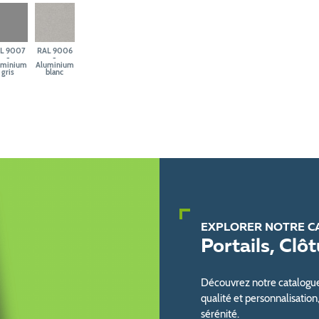
L 9007
RAL 9006
-
-
uminium
Aluminium
gris
blanc
EXPLORER NOTRE C
Portails, Clô
Découvrez notre catalogue d
qualité et personnalisation
sérénité.