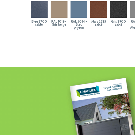
Bleu 2700
RAL 1019 -
RAL 5014 -
Mars 2525
Gris 2900
RA
sablé
Gris beige
Bleu
sablé
sablé
pigeon
Al