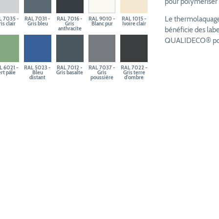
pour polymériser e
Le thermolaquage 
L 7035 -
RAL 7031 -
RAL 7016 -
RAL 9010 -
RAL 1015 -
is clair
Gris bleu
Gris
Blanc pur
Ivoire clair
anthracite
bénéficie des la
QUALIDECO® pour 
L 6021 -
RAL 5023 -
RAL 7012 -
RAL 7037 -
RAL 7022 -
rt pâle
Bleu
Gris basalte
Gris
Gris terre
distant
poussière
d'ombre