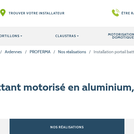
TROUVER VOTRE INSTALLATEUR
ÊTRE 
MOTORISATION
ORTILLONS
CLAUSTRAS
DOMOTIQUE
/
Ardennes
/
PROFERMA
/
Nos réalisations
/
Installation portail ba
attant motorisé en aluminium,
NOS RÉALISATIONS