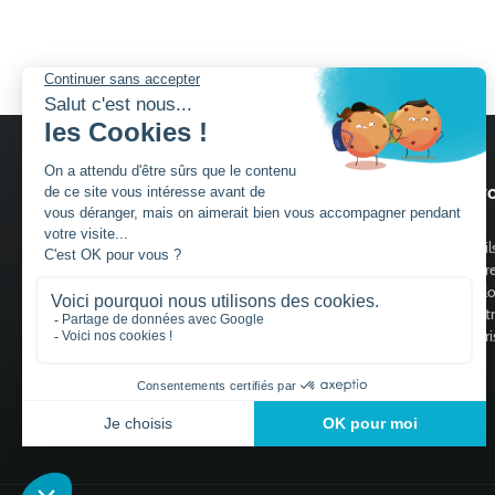
Nos services
Nos pro
Découvrir Charuel
Portail
Guide de choix portails
Clôtur
Portill
Claust
Trouver un installateur
Motori
Devis gratuit