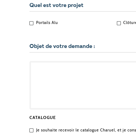
Quel est votre projet
QUEL
Portails Alu
Clôtur
EST
VOTRE
PROJET
?
Objet de votre demande :
OBJET
DE
VOTRE
DEMANDE
CATALOGUE
Je souhaite recevoir le catalogue Charuel, et je con