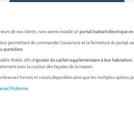
eurs de nos clients, nons avons installé un
portail battant électrique e
 leur permettant de commander l’ouverture et la fermeture du portail san
au quotidien
.
odèle Noble, afin d’
ajouter du cachet supplémentaire à leur habitation.
aitement avec la couleur des façades de la maison.
breuses formes et coloris disponibles ainsi que les multiples options po
haruel Proferma