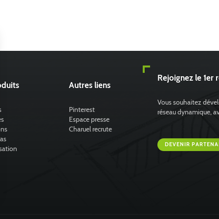
Rejoignez le 1er 
duits
Autres liens
Vous souhaitez dévelo
s
Pinterest
réseau dynamique, avec
es
Espace presse
ons
Charuel recrute
ras
DEVENIR PARTENA
sation