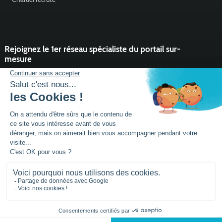
Rejoignez le 1er réseau spécialiste du portail sur-
mesure
Vous souhaitez développer l'activité portail de votre entreprise ?
Rejoindre un réseau dynamique, avec un service et des outils qui
font la différence ?
DEVENIR PARTENAIRE
Mentions légales
Plan de site
Siège social :
Parc activités la Niel BP 21
56920
NOYAL-PONTIVY - FRANCE
Tél.: +33 (0)2 97 25
95 60