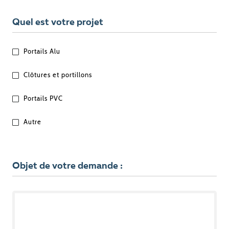
Quel est votre projet
QUEL
Portails Alu
EST
VOTRE
Clôtures et portillons
PROJET
?
Portails PVC
Autre
Objet de votre demande :
OBJET
DE
VOTRE
DEMANDE