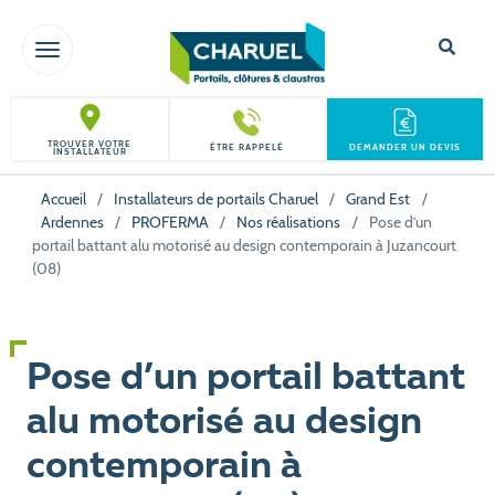
TOGGLE NAVIGATION
TROUVER VOTRE
ÊTRE RAPPELÉ
DEMANDER UN DEVIS
INSTALLATEUR
Accueil
/
Installateurs de portails Charuel
/
Grand Est
/
Ardennes
/
PROFERMA
/
Nos réalisations
/
Pose d’un
portail battant alu motorisé au design contemporain à Juzancourt
(08)
Pose d’un portail battant
alu motorisé au design
contemporain à