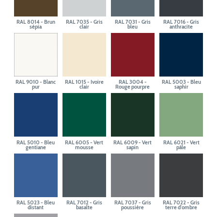
RAL 8014 - Brun
RAL 7035 - Gris
RAL 7031 - Gris
RAL 7016 - Gris
sépia
clair
bleu
anthracite
RAL 9010 - Blanc
RAL 1015 - Ivoire
RAL 3004 -
RAL 5003 - Bleu
pur
clair
Rouge pourpre
saphir
RAL 5010 - Bleu
RAL 6005 - Vert
RAL 6009 - Vert
RAL 6021 - Vert
gentiane
mousse
sapin
pâle
RAL 5023 - Bleu
RAL 7012 - Gris
RAL 7037 - Gris
RAL 7022 - Gris
distant
basalte
poussière
terre d'ombre