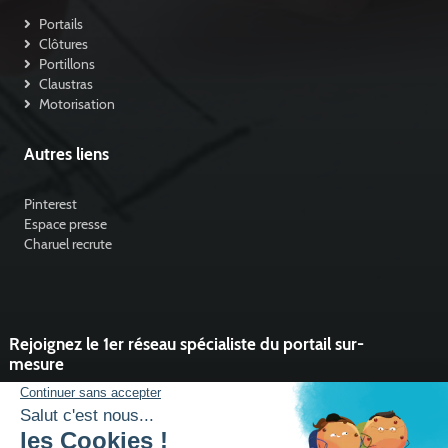
Portails
Clôtures
Portillons
Claustras
Motorisation
Autres liens
Pinterest
Espace presse
Charuel recrute
Rejoignez le 1er réseau spécialiste du portail sur-
mesure
Vous souhaitez développer l'activité portail de votre entreprise ?
Rejoindre un réseau dynamique, avec un service et des outils qui