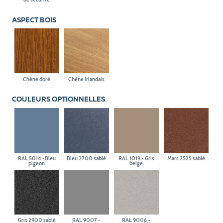
ASPECT BOIS
Chêne doré
Chêne irlandais
COULEURS OPTIONNELLES
RAL 5014 -Bleu
Bleu 2700 sablé
RAL 1019 - Gris
Mars 2525 sablé
pigeon
beige
Gris 2900 sablé
RAL 9007 -
RAL 9006 -