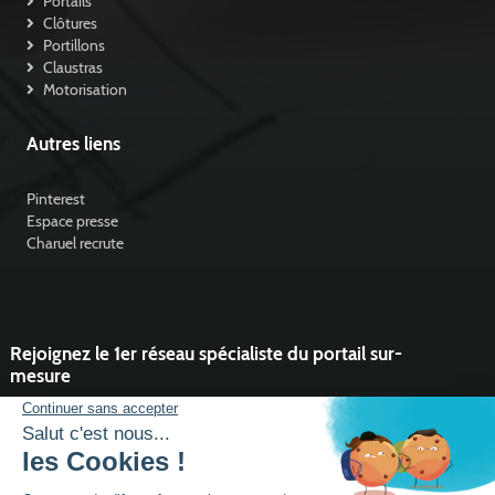
Portails
Clôtures
Portillons
Claustras
Motorisation
Autres liens
Pinterest
Espace presse
Charuel recrute
Rejoignez le 1er réseau spécialiste du portail sur-
mesure
Vous souhaitez développer l'activité portail de votre entreprise ?
Rejoindre un réseau dynamique, avec un service et des outils qui
font la différence ?