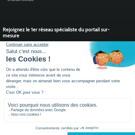
Rejoignez le 1er réseau spécialiste du portail sur-
mesure
Vous souhaitez développer l'activité portail de votre entreprise ?
Rejoindre un réseau dynamique, avec un service et des outils qui
font la différence ?
DEVENIR PARTENAIRE
Mentions légales
Plan de site
Siège social :
Parc activités la Niel BP 21
56920
NOYAL-PONTIVY - FRANCE
Tél.: +33 (0)2 97 25
95 60