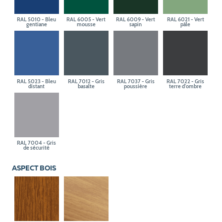
RAL 5010 - Bleu
RAL 6005 - Vert
RAL 6009 - Vert
RAL 6021 - Vert
gentiane
mousse
sapin
pâle
RAL 5023 - Bleu
RAL 7012 - Gris
RAL 7037 - Gris
RAL 7022 - Gris
distant
basalte
poussière
terre d'ombre
RAL 7004 - Gris
de sécurité
ASPECT BOIS