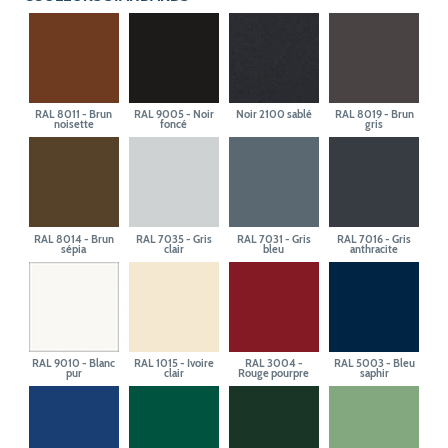
RAL 8011 - Brun
RAL 9005 - Noir
Noir 2100 sablé
RAL 8019 - Brun
noisette
foncé
gris
RAL 8014 - Brun
RAL 7035 - Gris
RAL 7031 - Gris
RAL 7016 - Gris
sépia
clair
bleu
anthracite
RAL 9010 - Blanc
RAL 1015 - Ivoire
RAL 3004 -
RAL 5003 - Bleu
pur
clair
Rouge pourpre
saphir