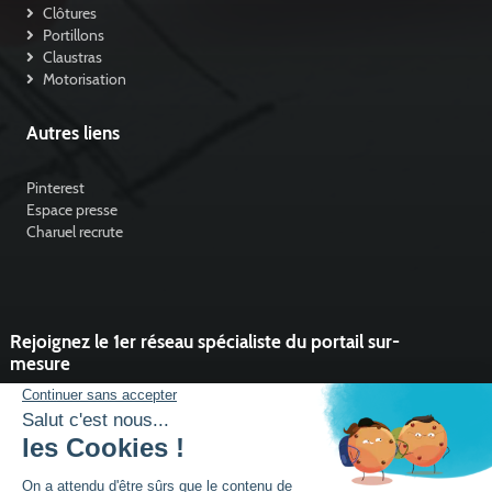
Clôtures
Portillons
Claustras
Motorisation
Autres liens
Pinterest
Espace presse
Charuel recrute
Rejoignez le 1er réseau spécialiste du portail sur-
mesure
Vous souhaitez développer l'activité portail de votre entreprise ?
Rejoindre un réseau dynamique, avec un service et des outils qui
font la différence ?