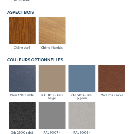
de sécurité
ASPECT BOIS
Chêne doré
Chêne irlandais
COULEURS OPTIONNELLES
Bleu 2700 sablé
RAL 1019 - Gris
RAL 5014 -Bleu
Mars 2525 sablé
beige
pigeon
Gris 2900 sablé
RAL 9007 -
RAL 9006 -