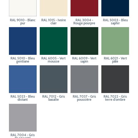
RAL 9010 - Blanc
RAL 1015 - Ivoire
RAL 3004 -
RAL 5003 - Bleu
pur
clair
Rouge pourpre
saphir
RAL 5010 - Bleu
RAL 6005 - Vert
RAL 6009 - Vert
RAL 6021 - Vert
gentiane
mousse
sapin
pâle
RAL 5023 - Bleu
RAL 7012 - Gris
RAL 7037 - Gris
RAL 7022 - Gris
distant
basalte
poussière
terre d'ombre
RAL 7004 - Gris