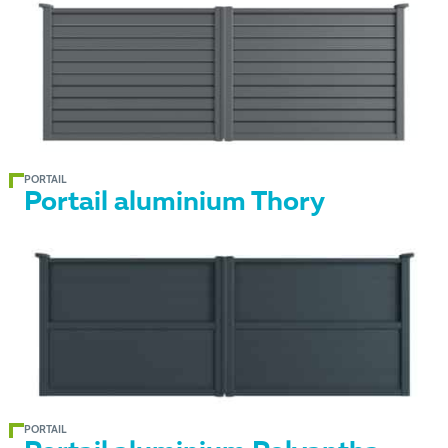
PORTAIL
Portail aluminium Thory
PORTAIL