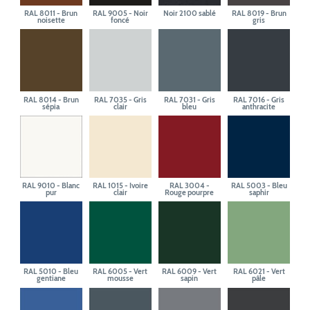
RAL 8011 - Brun
RAL 9005 - Noir
Noir 2100 sablé
RAL 8019 - Brun
noisette
foncé
gris
RAL 8014 - Brun
RAL 7035 - Gris
RAL 7031 - Gris
RAL 7016 - Gris
sépia
clair
bleu
anthracite
RAL 9010 - Blanc
RAL 1015 - Ivoire
RAL 3004 -
RAL 5003 - Bleu
pur
clair
Rouge pourpre
saphir
RAL 5010 - Bleu
RAL 6005 - Vert
RAL 6009 - Vert
RAL 6021 - Vert
gentiane
mousse
sapin
pâle