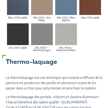
Bleu 2700 sablé
RAL 1019 - Gris
RAL 5014 -Bleu
Mars 2525 sablé
beige
pigeon
Gris 2900 sablé
RAL 9007 -
RAL 9006 -
Aluminium gris
Aluminium blanc
Thermo-laquage
Le thermolaquage est une technique qui consiste à diffuser de la
peinture en poudre sur des profils en aluminium avant de les
passer dans un four pour polymériser et ainsi fixer la matière.
Le thermolaquage des portails, clôtures et claustra Aluminium
Charuel bénéficie des labels qualité : QUALIMARINE®,
QUALICOAT® et QUALIDECO® pour les coloris ton bois.