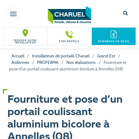
TOGGLE NAVIGATION
TROUVER VOTRE
ÊTRE RAPPELÉ
DEMANDER UN DEVIS
INSTALLATEUR
Accueil
/
Installateurs de portails Charuel
/
Grand Est
/
Ardennes
/
PROFERMA
/
Nos réalisations
/
Fourniture et
pose d’un portail coulissant aluminium bicolore à Annelles (08)
Fourniture et pose d’un
portail coulissant
aluminium bicolore à
Annelles (08)