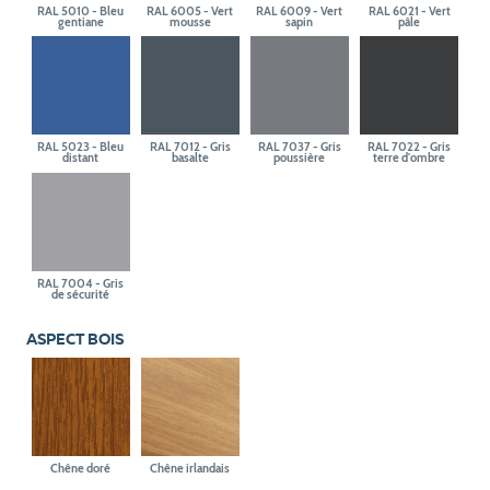
RAL 5010 - Bleu
RAL 6005 - Vert
RAL 6009 - Vert
RAL 6021 - Vert
gentiane
mousse
sapin
pâle
RAL 5023 - Bleu
RAL 7012 - Gris
RAL 7037 - Gris
RAL 7022 - Gris
distant
basalte
poussière
terre d'ombre
RAL 7004 - Gris
de sécurité
ASPECT BOIS
Chêne doré
Chêne irlandais