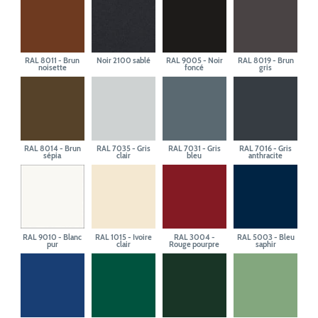
RAL 8011 - Brun
Noir 2100 sablé
RAL 9005 - Noir
RAL 8019 - Brun
noisette
foncé
gris
RAL 8014 - Brun
RAL 7035 - Gris
RAL 7031 - Gris
RAL 7016 - Gris
sépia
clair
bleu
anthracite
RAL 9010 - Blanc
RAL 1015 - Ivoire
RAL 3004 -
RAL 5003 - Bleu
pur
clair
Rouge pourpre
saphir