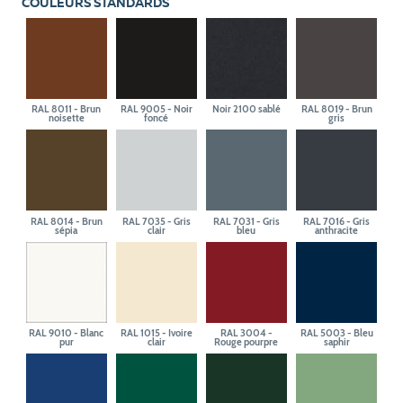
COULEURS STANDARDS
RAL 8011 - Brun
RAL 9005 - Noir
Noir 2100 sablé
RAL 8019 - Brun
noisette
foncé
gris
RAL 8014 - Brun
RAL 7035 - Gris
RAL 7031 - Gris
RAL 7016 - Gris
sépia
clair
bleu
anthracite
RAL 9010 - Blanc
RAL 1015 - Ivoire
RAL 3004 -
RAL 5003 - Bleu
pur
clair
Rouge pourpre
saphir