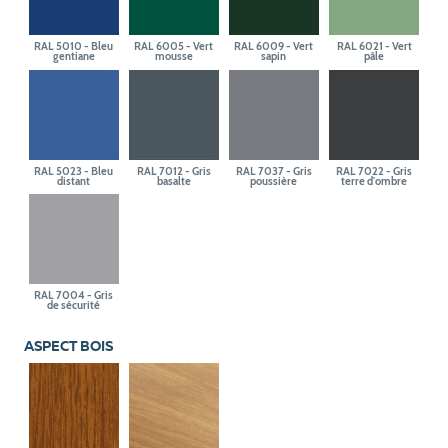
RAL 5010 - Bleu
RAL 6005 - Vert
RAL 6009 - Vert
RAL 6021 - Vert
gentiane
mousse
sapin
pâle
RAL 5023 - Bleu
RAL 7012 - Gris
RAL 7037 - Gris
RAL 7022 - Gris
distant
basalte
poussière
terre d'ombre
RAL 7004 - Gris
de sécurité
ASPECT BOIS