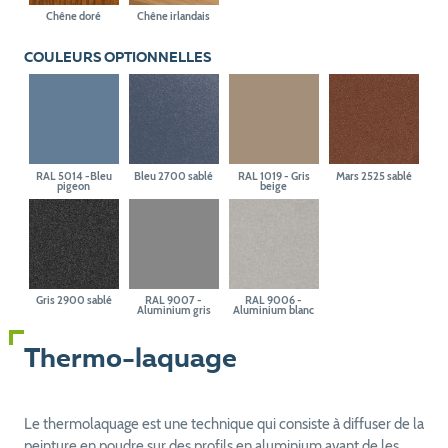
Chêne doré
Chêne irlandais
COULEURS OPTIONNELLES
RAL 5014 -Bleu
Bleu 2700 sablé
RAL 1019 - Gris
Mars 2525 sablé
pigeon
beige
Gris 2900 sablé
RAL 9007 -
RAL 9006 -
Aluminium gris
Aluminium blanc
Thermo-laquage
Le thermolaquage est une technique qui consiste à diffuser de la
peinture en poudre sur des profils en aluminium avant de les