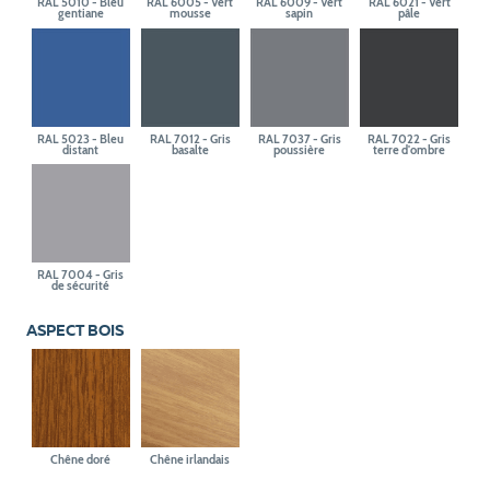
RAL 5010 - Bleu
RAL 6005 - Vert
RAL 6009 - Vert
RAL 6021 - Vert
gentiane
mousse
sapin
pâle
RAL 5023 - Bleu
RAL 7012 - Gris
RAL 7037 - Gris
RAL 7022 - Gris
distant
basalte
poussière
terre d'ombre
RAL 7004 - Gris
de sécurité
ASPECT BOIS
Chêne doré
Chêne irlandais