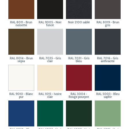
RAL 8011 - Brun
RAL 9005 - Noir
Noir 2100 sablé
RAL 8019 - Brun
noisette
foncé
gris
RAL 8014 - Brun
RAL 7035 - Gris
RAL 7031 - Gris
RAL 7016 - Gris
sépia
clair
bleu
anthracite
RAL 9010 - Blanc
RAL 1015 - Ivoire
RAL 3004 -
RAL 5003 - Bleu
pur
clair
Rouge pourpre
saphir