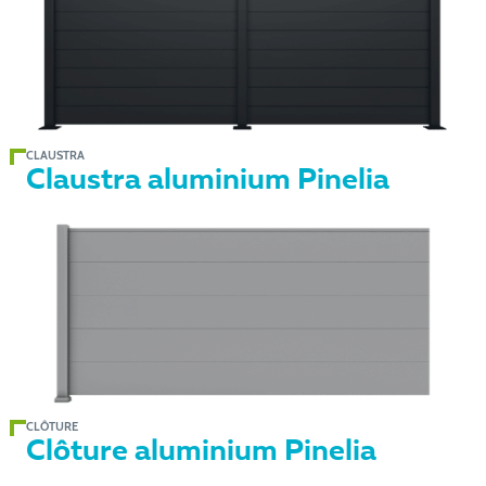
CLAUSTRA
Claustra aluminium Pinelia
CLÔTURE
Clôture aluminium Pinelia