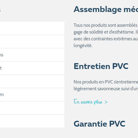
s
Assemblage mé
Tous nos produits sont assemblés 
gage de solidité et d’esthétisme. I
avec des contraintes extrêmes aux
longévité.
ns
Entretien PVC
t
Nos produits en PVC s’entretienne
légèrement savonneuse suivi d’un r
mm
En savoir plus
Garantie PVC