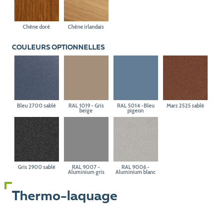
Chêne doré
Chêne irlandais
COULEURS OPTIONNELLES
Bleu 2700 sablé
RAL 1019 - Gris
RAL 5014 -Bleu
Mars 2525 sablé
beige
pigeon
Gris 2900 sablé
RAL 9007 -
RAL 9006 -
Aluminium gris
Aluminium blanc
Thermo-laquage