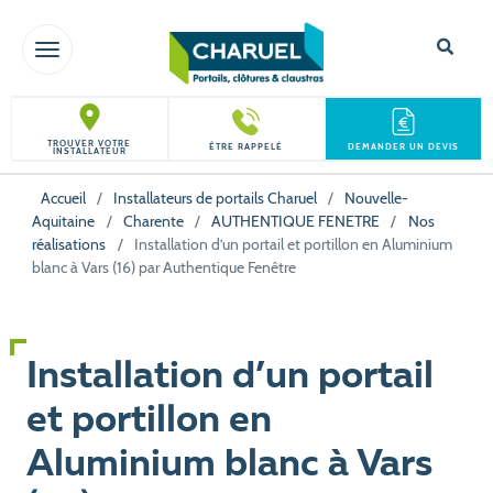
TOGGLE NAVIGATION
TROUVER VOTRE
ÊTRE RAPPELÉ
DEMANDER UN DEVIS
INSTALLATEUR
Accueil
/
Installateurs de portails Charuel
/
Nouvelle-
Aquitaine
/
Charente
/
AUTHENTIQUE FENETRE
/
Nos
réalisations
/
Installation d’un portail et portillon en Aluminium
blanc à Vars (16) par Authentique Fenêtre
Installation d’un portail
et portillon en
Aluminium blanc à Vars