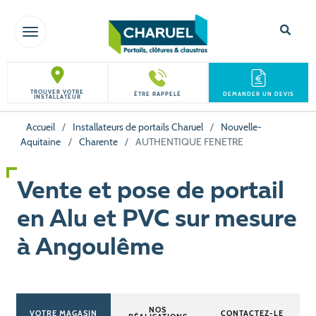
TOGGLE NAVIGATION
TROUVER VOTRE
ÊTRE RAPPELÉ
DEMANDER UN DEVIS
INSTALLATEUR
Accueil
/
Installateurs de portails Charuel
/
Nouvelle-
Aquitaine
/
Charente
/
AUTHENTIQUE FENETRE
Vente et pose de portail
en Alu et PVC sur mesure
à Angoulême
NOS
VOTRE MAGASIN
CONTACTEZ-LE