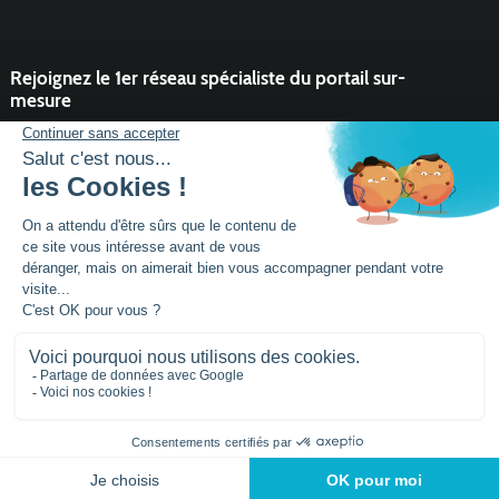
Rejoignez le 1er réseau spécialiste du portail sur-
mesure
Vous souhaitez développer l'activité portail de votre entreprise ?
Rejoindre un réseau dynamique, avec un service et des outils qui
font la différence ?
DEVENIR PARTENAIRE
Mentions légales
Plan de site
Siège social :
Parc activités la Niel BP 21
56920
NOYAL-PONTIVY - FRANCE
Tél.: +33 (0)2 97 25
95 60
© 2026 - conçu par
Lamour du Web