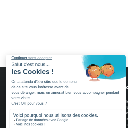
Nos services
Nos pro
Découvrir Charuel
Portail
Guide de choix portails
Clôtur
Portill
Claust
Trouver un installateur
Motori
Devis gratuit