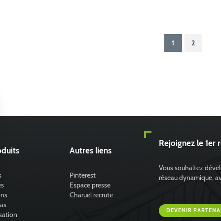
1
2
Rejoignez le 1er 
duits
Autres liens
Vous souhaitez dévelo
s
Pinterest
réseau dynamique, avec
es
Espace presse
ons
Charuel recrute
ras
DEVENIR PARTENA
sation