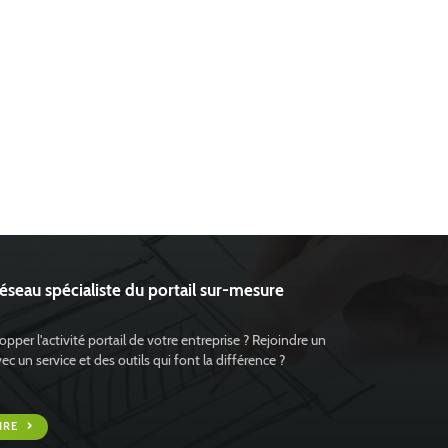
réseau spécialiste du portail sur-mesure
pper l'activité portail de votre entreprise ? Rejoindre un
 un service et des outils qui font la différence ?
IRE