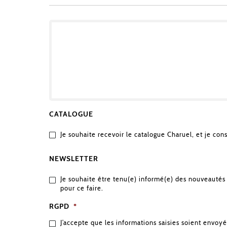
OBJET
DE
VOTRE
DEMANDE
CATALOGUE
Je souhaite recevoir le catalogue Charuel, et je con
NEWSLETTER
Je souhaite être tenu(e) informé(e) des nouveautés 
pour ce faire.
RGPD
*
J’accepte que les informations saisies soient envoyé