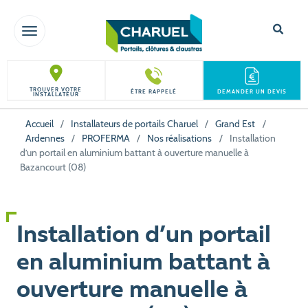
TOGGLE NAVIGATION
TROUVER VOTRE
ÊTRE RAPPELÉ
DEMANDER UN DEVIS
INSTALLATEUR
Accueil
/
Installateurs de portails Charuel
/
Grand Est
/
Ardennes
/
PROFERMA
/
Nos réalisations
/
Installation
d’un portail en aluminium battant à ouverture manuelle à
Bazancourt (08)
Installation d’un portail
en aluminium battant à
ouverture manuelle à